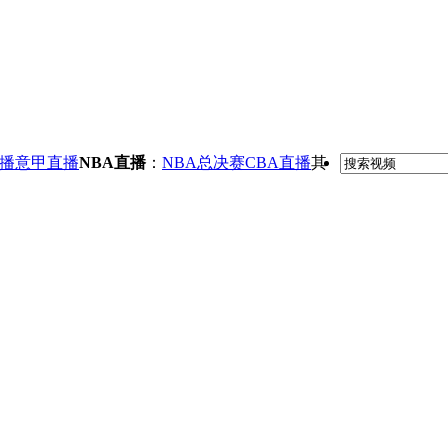
播
意甲直播
NBA直播
：
NBA总决赛
CBA直播
其