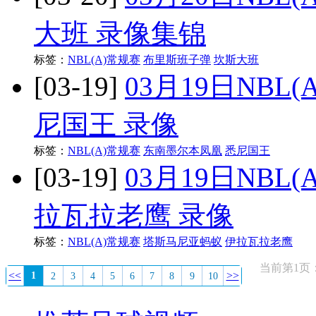
大班 录像集锦
标签：
NBL(A)常规赛
布里斯班子弹
坎斯大班
[03-19]
03月19日NBL
尼国王 录像
标签：
NBL(A)常规赛
东南墨尔本凤凰
悉尼国王
[03-19]
03月19日NBL
拉瓦拉老鹰 录像
标签：
NBL(A)常规赛
塔斯马尼亚蚂蚁
伊拉瓦拉老鹰
当前第1页：
<<
>>
1
2
3
4
5
6
7
8
9
10