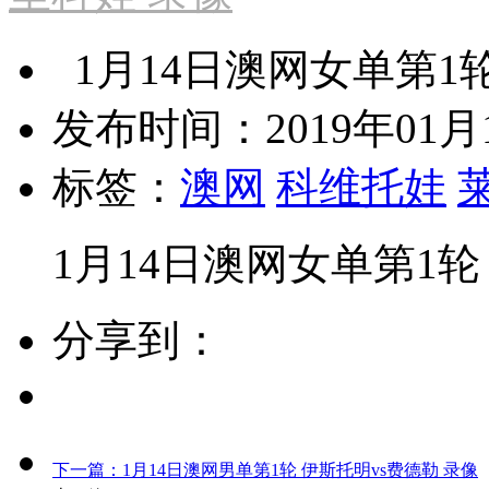
1月14日澳网女单第1轮
发布时间：2019年01月1
标签：
澳网
科维托娃
1月14日澳网女单第1轮
分享到：
下一篇：
1月14日澳网男单第1轮 伊斯托明vs费德勒 录像