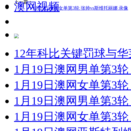
上一篇：
澳网视频
1月19日澳网女单第3轮 张帅vs斯维托丽娜 录像
12年科比关键罚球与华
1月19日澳网男单第3轮
1月19日澳网女单第3轮
1月19日澳网男单第3轮
1月19日澳网女单第3轮